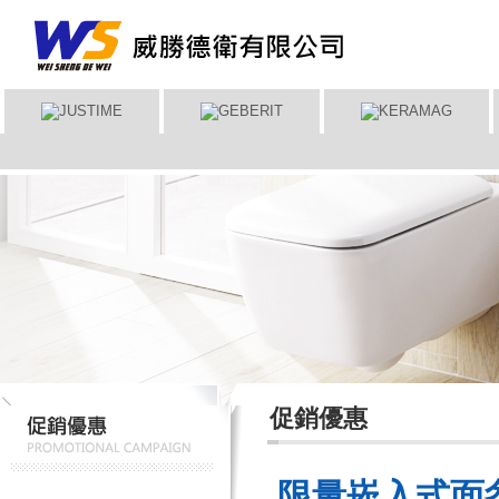
促銷優惠
限量崁入式面