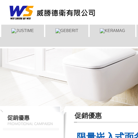
促銷優惠
限量崁入式面