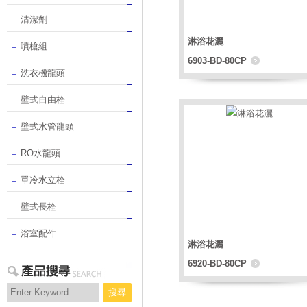
清潔劑
淋浴花灑
噴槍組
6903-BD-80CP
洗衣機龍頭
壁式自由栓
壁式水管龍頭
RO水龍頭
單冷水立栓
壁式長栓
浴室配件
淋浴花灑
6920-BD-80CP
搜尋