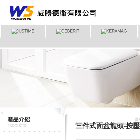
回
三件式面盆龍頭-按