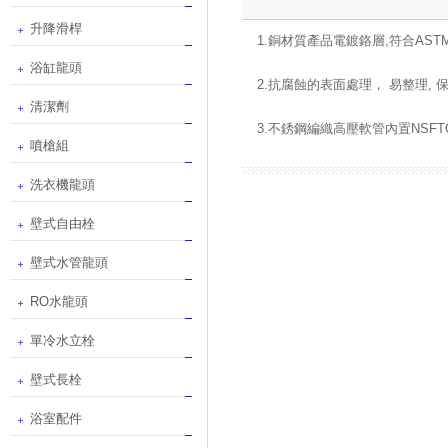
升降滑桿
1.銅材質產品電鍍鉻層,符合ASTM
浴缸龍頭
2.抗腐蝕的表面處理， 易整理, 
清潔劑
3.不銹鋼編織高壓軟管內置NSFTOP
噴槍組
洗衣機龍頭
壁式自由栓
壁式水管龍頭
RO水龍頭
單冷水立栓
壁式長栓
浴室配件