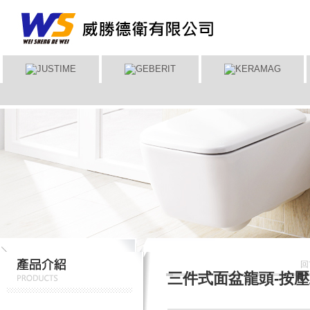
回
三件式面盆龍頭-按